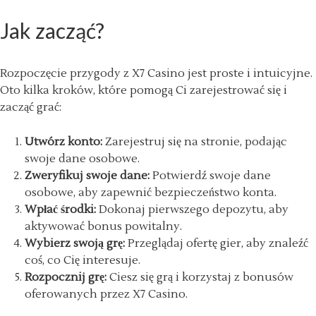
Jak zacząć?
Rozpoczęcie przygody z X7 Casino jest proste i intuicyjne.
Oto kilka kroków, które pomogą Ci zarejestrować się i
zacząć grać:
Utwórz konto:
Zarejestruj się na stronie, podając
swoje dane osobowe.
Zweryfikuj swoje dane:
Potwierdź swoje dane
osobowe, aby zapewnić bezpieczeństwo konta.
Wpłać środki:
Dokonaj pierwszego depozytu, aby
aktywować bonus powitalny.
Wybierz swoją grę:
Przeglądaj ofertę gier, aby znaleźć
coś, co Cię interesuje.
Rozpocznij grę:
Ciesz się grą i korzystaj z bonusów
oferowanych przez X7 Casino.