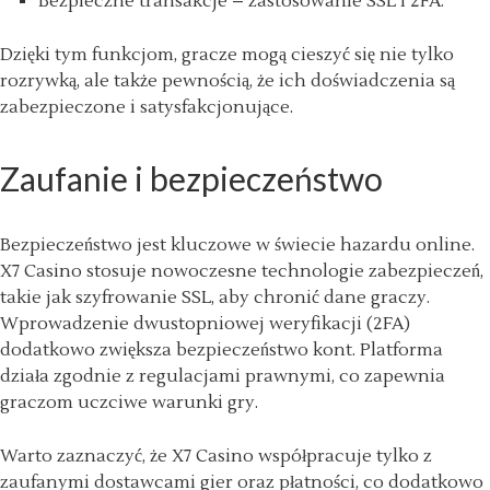
Bezpieczne transakcje – zastosowanie SSL i 2FA.
Dzięki tym funkcjom, gracze mogą cieszyć się nie tylko
rozrywką, ale także pewnością, że ich doświadczenia są
zabezpieczone i satysfakcjonujące.
Zaufanie i bezpieczeństwo
Bezpieczeństwo jest kluczowe w świecie hazardu online.
X7 Casino stosuje nowoczesne technologie zabezpieczeń,
takie jak szyfrowanie SSL, aby chronić dane graczy.
Wprowadzenie dwustopniowej weryfikacji (2FA)
dodatkowo zwiększa bezpieczeństwo kont. Platforma
działa zgodnie z regulacjami prawnymi, co zapewnia
graczom uczciwe warunki gry.
Warto zaznaczyć, że X7 Casino współpracuje tylko z
zaufanymi dostawcami gier oraz płatności, co dodatkowo