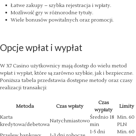
Łatwe zakupy – szybka rejestracja i wpłaty.
Możliwość gry w różnorodne tytuły.
Wiele bonusów powitalnych oraz promocji.
Opcje wpłat i wypłat
W X7 Casino użytkownicy mają dostęp do wielu metod
wpłat i wypłat, które są zarówno szybkie, jak i bezpieczne.
Poniższa tabela przedstawia dostępne metody oraz czasy
realizacji transakcji:
Czas
Metoda
Czas wpłaty
Limity
wypłaty
Karta
Średnio 18
Min. 60
Natychmiastowo
kredytowa/debetowa
min
PLN
1-5 dni
Min. 60
Przelew bankowy
1-3 dni robocze