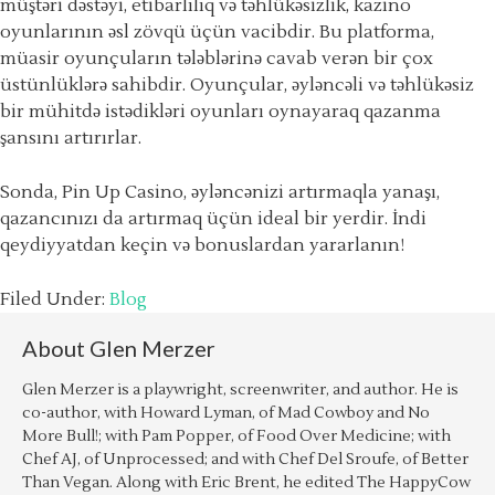
müştəri dəstəyi, etibarlılıq və təhlükəsizlik, kazino
oyunlarının əsl zövqü üçün vacibdir. Bu platforma,
müasir oyunçuların tələblərinə cavab verən bir çox
üstünlüklərə sahibdir. Oyunçular, əyləncəli və təhlükəsiz
bir mühitdə istədikləri oyunları oynayaraq qazanma
şansını artırırlar.
Sonda, Pin Up Casino, əyləncənizi artırmaqla yanaşı,
qazancınızı da artırmaq üçün ideal bir yerdir. İndi
qeydiyyatdan keçin və bonuslardan yararlanın!
Filed Under:
Blog
About
Glen Merzer
Glen Merzer is a playwright, screenwriter, and author. He is
co-author, with Howard Lyman, of Mad Cowboy and No
More Bull!; with Pam Popper, of Food Over Medicine; with
Chef AJ, of Unprocessed; and with Chef Del Sroufe, of Better
Than Vegan. Along with Eric Brent, he edited The HappyCow