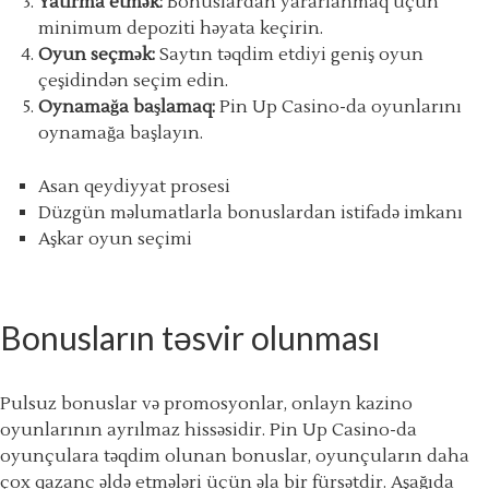
Yatırma etmək:
Bonuslardan yararlanmaq üçün
minimum depoziti həyata keçirin.
Oyun seçmək:
Saytın təqdim etdiyi geniş oyun
çeşidindən seçim edin.
Oynamağa başlamaq:
Pin Up Casino-da oyunlarını
oynamağa başlayın.
Asan qeydiyyat prosesi
Düzgün məlumatlarla bonuslardan istifadə imkanı
Aşkar oyun seçimi
Bonusların təsvir olunması
Pulsuz bonuslar və promosyonlar, onlayn kazino
oyunlarının ayrılmaz hissəsidir. Pin Up Casino-da
oyunçulara təqdim olunan bonuslar, oyunçuların daha
çox qazanc əldə etmələri üçün əla bir fürsətdir. Aşağıda