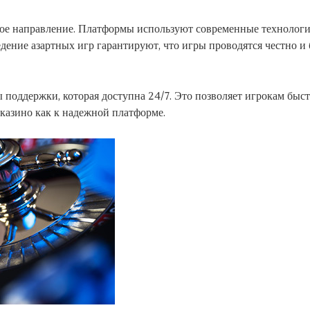
ное направление. Платформы используют современные технолог
дение азартных игр гарантируют, что игры проводятся честно и
 поддержки, которая доступна 24/7. Это позволяет игрокам бы
 казино как к надежной платформе.