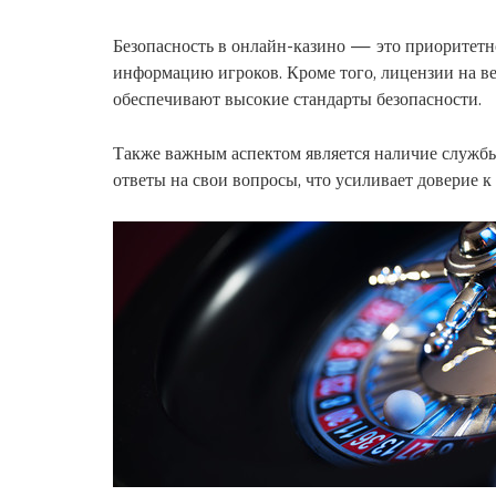
Безопасность в онлайн-казино — это приоритет
информацию игроков. Кроме того, лицензии на ве
обеспечивают высокие стандарты безопасности.
Также важным аспектом является наличие службы
ответы на свои вопросы, что усиливает доверие к