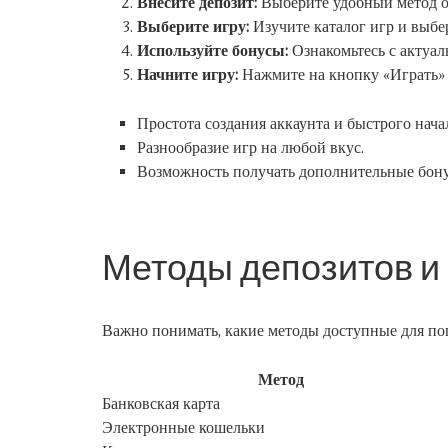
Внесите депозит:
Выберите удобный метод оп
Выберите игру:
Изучите каталог игр и выбер
Используйте бонусы:
Ознакомьтесь с актуа
Начните игру:
Нажмите на кнопку «Играть» 
Простота создания аккаунта и быстрого нача
Разнообразие игр на любой вкус.
Возможность получать дополнительные бону
Методы депозитов и
Важно понимать, какие методы доступные для по
Метод
Банковская карта
Электронные кошельки