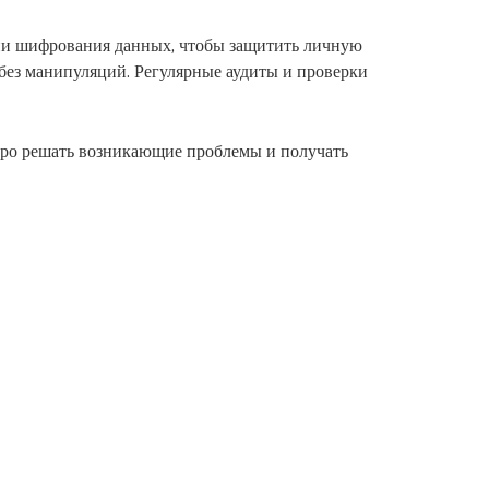
ии шифрования данных, чтобы защитить личную
 без манипуляций. Регулярные аудиты и проверки
стро решать возникающие проблемы и получать