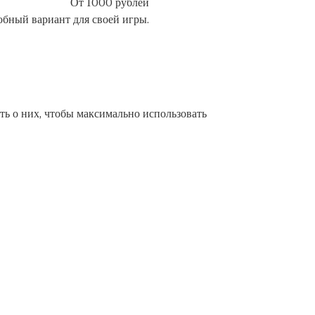
От 1000 рублей
обный вариант для своей игры.
ть о них, чтобы максимально использовать