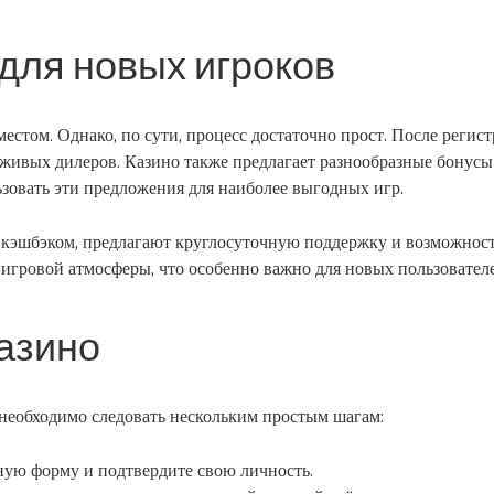
 для новых игроков
естом. Однако, по сути, процесс достаточно прост. После регис
 живых дилеров. Казино также предлагает разнообразные бонусы
зовать эти предложения для наиболее выгодных игр.
 кэшбэком, предлагают круглосуточную поддержку и возможность
игровой атмосферы, что особенно важно для новых пользовател
казино
, необходимо следовать нескольким простым шагам:
ую форму и подтвердите свою личность.