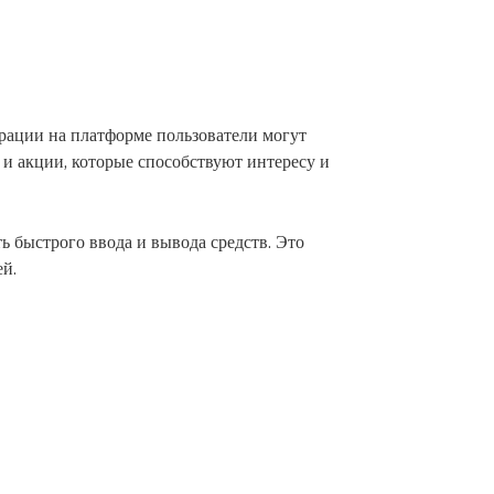
трации на платформе пользователи могут
 и акции, которые способствуют интересу и
 быстрого ввода и вывода средств. Это
ей.