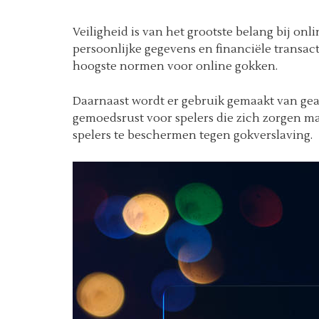
Veiligheid is van het grootste belang bij o
persoonlijke gegevens en financiële transacti
hoogste normen voor online gokken.
Daarnaast wordt er gebruik gemaakt van gea
gemoedsrust voor spelers die zich zorgen m
spelers te beschermen tegen gokverslaving.