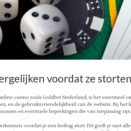
rgelijken voordat ze storte
line casino zoals Goldbet Nederland, is het essentieel om
, en de gebruiksvriendelijkheid van de website. Bij het k
nussen en eventuele beperkingen die van toepassing zijn
rkennen voordat je een bedrag stort. Dit geeft je niet all