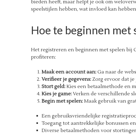
bieden heeft, maar helpt je ook om weloverw
speelstijlen hebben, wat invloed kan hebbe
Hoe te beginnen met 
Het registreren en beginnen met spelen bij 
profiteren:
Maak een account aan:
Ga naar de websi
Verifieer je gegevens:
Zorg ervoor dat je 
Stort geld:
Kies een betaalmethode en ma
Kies je game:
Verken de verschillende s
Begin met spelen:
Maak gebruik van grat
Een gebruiksvriendelijke registratiepro
Toegang tot aantrekkelijke bonussen en
Diverse betaalmethoden voor stortingen