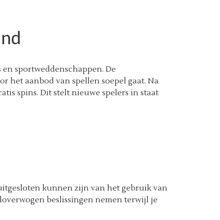
and
ots en sportweddenschappen. De
or het aanbod van spellen soepel gaat. Na
is spins. Dit stelt nieuwe spelers in staat
uitgesloten kunnen zijn van het gebruik van
eloverwogen beslissingen nemen terwijl je