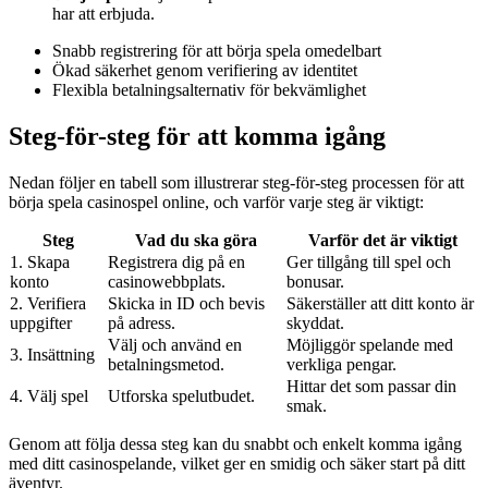
har att erbjuda.
Snabb registrering för att börja spela omedelbart
Ökad säkerhet genom verifiering av identitet
Flexibla betalningsalternativ för bekvämlighet
Steg-för-steg för att komma igång
Nedan följer en tabell som illustrerar steg-för-steg processen för att
börja spela casinospel online, och varför varje steg är viktigt:
Steg
Vad du ska göra
Varför det är viktigt
1. Skapa
Registrera dig på en
Ger tillgång till spel och
konto
casinowebbplats.
bonusar.
2. Verifiera
Skicka in ID och bevis
Säkerställer att ditt konto är
uppgifter
på adress.
skyddat.
Välj och använd en
Möjliggör spelande med
3. Insättning
betalningsmetod.
verkliga pengar.
Hittar det som passar din
4. Välj spel
Utforska spelutbudet.
smak.
Genom att följa dessa steg kan du snabbt och enkelt komma igång
med ditt casinospelande, vilket ger en smidig och säker start på ditt
äventyr.