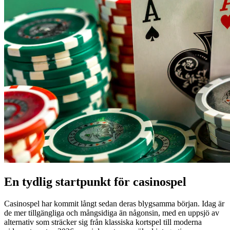
En tydlig startpunkt för casinospel
Casinospel har kommit långt sedan deras blygsamma början. Idag är
de mer tillgängliga och mångsidiga än någonsin, med en uppsjö av
alternativ som sträcker sig från klassiska kortspel till moderna