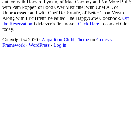
author, with Howard Lyman, of Mad Cowboy and No More Bull!;
with Pam Popper, of Food Over Medicine; with Chef AJ, of
Unprocessed; and with Chef Del Sroufe, of Better Than Vegan.
Along with Eric Brent, he edited The HappyCow Cookbook.
Off
the Reservation
is Merzer’s first novel.
Click Here
to contact Glen
today!
Copyright © 2026 ·
Apparition Child Theme
on
Genesis
Framework
·
WordPress
·
Log in