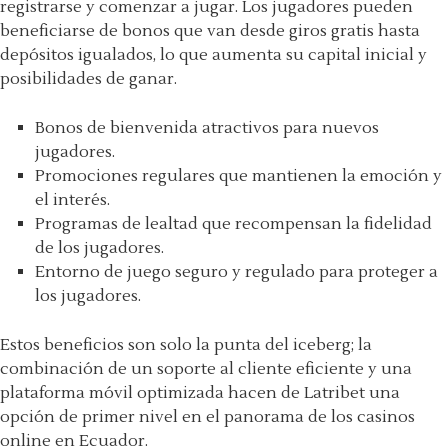
registrarse y comenzar a jugar. Los jugadores pueden
beneficiarse de bonos que van desde giros gratis hasta
depósitos igualados, lo que aumenta su capital inicial y
posibilidades de ganar.
Bonos de bienvenida atractivos para nuevos
jugadores.
Promociones regulares que mantienen la emoción y
el interés.
Programas de lealtad que recompensan la fidelidad
de los jugadores.
Entorno de juego seguro y regulado para proteger a
los jugadores.
Estos beneficios son solo la punta del iceberg; la
combinación de un soporte al cliente eficiente y una
plataforma móvil optimizada hacen de Latribet una
opción de primer nivel en el panorama de los casinos
online en Ecuador.