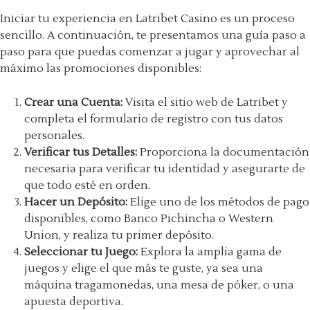
Iniciar tu experiencia en Latribet Casino es un proceso
sencillo. A continuación, te presentamos una guía paso a
paso para que puedas comenzar a jugar y aprovechar al
máximo las promociones disponibles:
Crear una Cuenta:
Visita el sitio web de Latribet y
completa el formulario de registro con tus datos
personales.
Verificar tus Detalles:
Proporciona la documentación
necesaria para verificar tu identidad y asegurarte de
que todo esté en orden.
Hacer un Depósito:
Elige uno de los métodos de pago
disponibles, como Banco Pichincha o Western
Union, y realiza tu primer depósito.
Seleccionar tu Juego:
Explora la amplia gama de
juegos y elige el que más te guste, ya sea una
máquina tragamonedas, una mesa de póker, o una
apuesta deportiva.